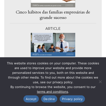
Cinco hábitos das famílias empresárias de
grande sucesso
ARTICLE
Princípios de sucessão do fundador
This website stores cookies on your computer. These cookies
are used to improve your website and provide more
ARTICLE
personalized services to you, both on this website and
through other media. To find out more about the cookies we
use, see our privacy policy.
By continuing to browse the website, you consent to our
terms and conditions
.
Accept
Decline
Privacy policy
Facebook
X
LinkedIn
Email
Sucessão do CEO em empresas familiares