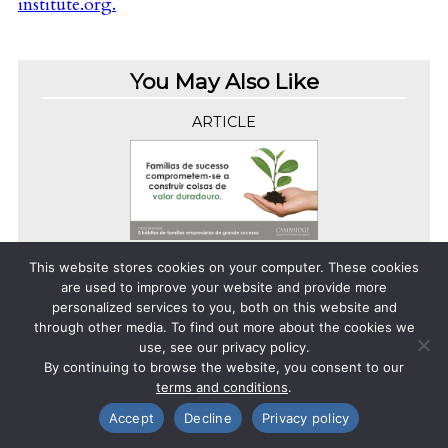
institute.org
.
You May Also Like
ARTICLE
Cinco hábitos das famílias empresárias de
This website stores cookies on your computer. These cookies
grande sucesso
are used to improve your website and provide more
personalized services to you, both on this website and
through other media. To find out more about the cookies we
ARTICLE
use, see our privacy policy.
By continuing to browse the website, you consent to our
terms and conditions
.
Accept
Decline
Privacy policy
Facebook
X
LinkedIn
Email