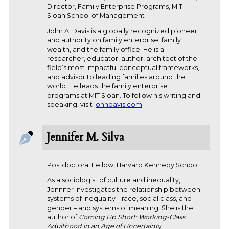
Director, Family Enterprise Programs, MIT
Sloan School of Management
John A. Davis is a globally recognized pioneer
and authority on family enterprise, family
wealth, and the family office. He is a
researcher, educator, author, architect of the
field’s most impactful conceptual frameworks,
and advisor to leading families around the
world. He leads the family enterprise
programs at MIT Sloan. To follow his writing and
speaking, visit
johndavis.com
.
Jennifer M. Silva
Postdoctoral Fellow, Harvard Kennedy School
As a sociologist of culture and inequality,
Jennifer investigates the relationship between
systems of inequality – race, social class, and
gender – and systems of meaning. She is the
author of
Coming Up Short: Working-Class
Adulthood in an Age of Uncertaint
y.