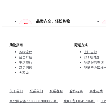
品类齐全，轻松购物
天天低价，畅选无忧
购物指南
配送方式
购物流程
上门自提
会员介绍
211限时达
生活旅行
配送服务查询
常见问题
配送费收取标
大家电
联系客服
关于我们
联系我们
联系客服
合作招商
商家帮助
|
|
|
|
京公网安备 11000002000088号
京ICP备11041704号
IC
|
|