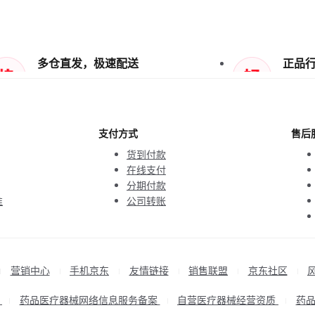
多仓直发，极速配送
正品
支付方式
售后
货到付款
在线支付
分期付款
准
公司转账
营销中心
手机京东
友情链接
销售联盟
京东社区
|
|
|
|
|
|
P
药品医疗器械网络信息服务备案
自营医疗器械经营资质
药
|
|
|