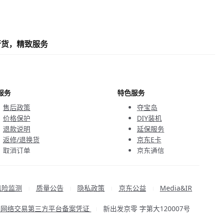
行货，精致服务
服务
特色服务
售后政策
夺宝岛
价格保护
DIY装机
退款说明
延保服务
返修/退换货
京东E卡
取消订单
京东通信
京鱼座智能
风险监测
质量公告
隐私政策
京东公益
Media&IR
|
|
|
|
品网络交易第三方平台备案凭证
新出发京零 字第大120007号
|